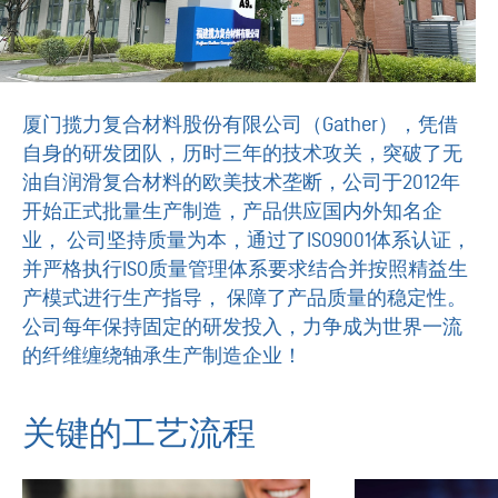
资料下载
新闻中心
厦门揽力复合材料股份有限公司（Gather），凭借
自身的研发团队，历时三年的技术攻关，突破了无
搜索
油自润滑复合材料的欧美技术垄断，公司于2012年
开始正式批量生产制造，产品供应国内外知名企
联系我们
业， 公司坚持质量为本，通过了ISO9001体系认证，
并严格执行ISO质量管理体系要求结合并按照精益生
CN
EN
产模式进行生产指导， 保障了产品质量的稳定性。
公司每年保持固定的研发投入，力争成为世界一流
的纤维缠绕轴承生产制造企业！
关键的工艺流程